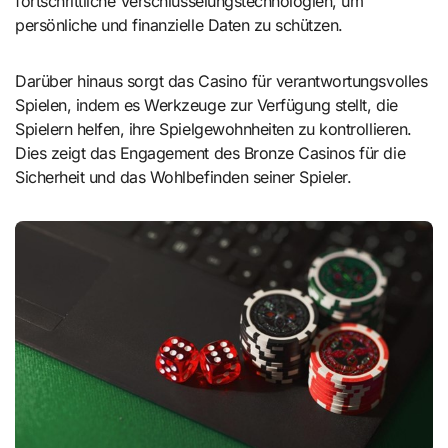
fortschrittliche Verschlüsselungstechnologien, um
persönliche und finanzielle Daten zu schützen.
Darüber hinaus sorgt das Casino für verantwortungsvolles
Spielen, indem es Werkzeuge zur Verfügung stellt, die
Spielern helfen, ihre Spielgewohnheiten zu kontrollieren.
Dies zeigt das Engagement des Bronze Casinos für die
Sicherheit und das Wohlbefinden seiner Spieler.