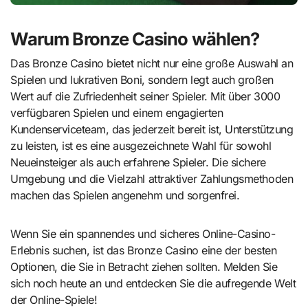
Warum Bronze Casino wählen?
Das Bronze Casino bietet nicht nur eine große Auswahl an
Spielen und lukrativen Boni, sondern legt auch großen
Wert auf die Zufriedenheit seiner Spieler. Mit über 3000
verfügbaren Spielen und einem engagierten
Kundenserviceteam, das jederzeit bereit ist, Unterstützung
zu leisten, ist es eine ausgezeichnete Wahl für sowohl
Neueinsteiger als auch erfahrene Spieler. Die sichere
Umgebung und die Vielzahl attraktiver Zahlungsmethoden
machen das Spielen angenehm und sorgenfrei.
Wenn Sie ein spannendes und sicheres Online-Casino-
Erlebnis suchen, ist das Bronze Casino eine der besten
Optionen, die Sie in Betracht ziehen sollten. Melden Sie
sich noch heute an und entdecken Sie die aufregende Welt
der Online-Spiele!