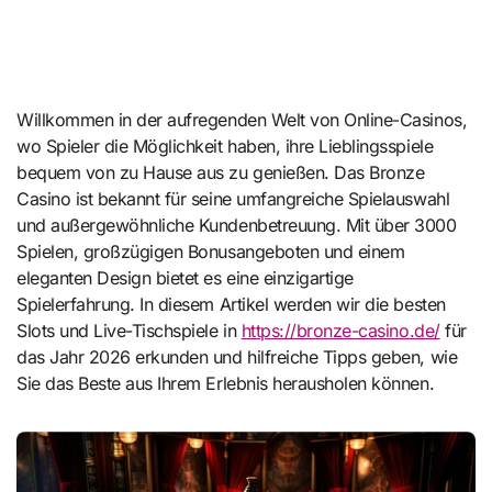
Willkommen in der aufregenden Welt von Online-Casinos,
wo Spieler die Möglichkeit haben, ihre Lieblingsspiele
bequem von zu Hause aus zu genießen. Das Bronze
Casino ist bekannt für seine umfangreiche Spielauswahl
und außergewöhnliche Kundenbetreuung. Mit über 3000
Spielen, großzügigen Bonusangeboten und einem
eleganten Design bietet es eine einzigartige
Spielerfahrung. In diesem Artikel werden wir die besten
Slots und Live-Tischspiele in
https://bronze-casino.de/
für
das Jahr 2026 erkunden und hilfreiche Tipps geben, wie
Sie das Beste aus Ihrem Erlebnis herausholen können.