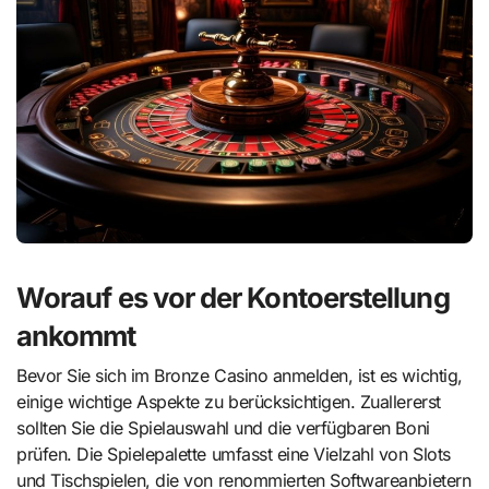
Worauf es vor der Kontoerstellung
ankommt
Bevor Sie sich im Bronze Casino anmelden, ist es wichtig,
einige wichtige Aspekte zu berücksichtigen. Zuallererst
sollten Sie die Spielauswahl und die verfügbaren Boni
prüfen. Die Spielepalette umfasst eine Vielzahl von Slots
und Tischspielen, die von renommierten Softwareanbietern