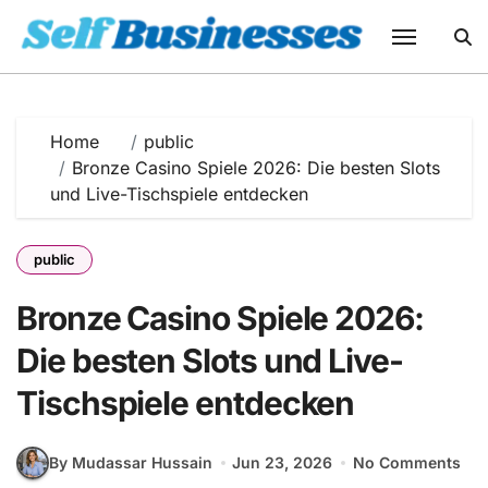
Skip
to
content
Home
public
Bronze Casino Spiele 2026: Die besten Slots
und Live-Tischspiele entdecken
public
Bronze Casino Spiele 2026:
Die besten Slots und Live-
Tischspiele entdecken
By Mudassar Hussain
Jun 23, 2026
No Comments