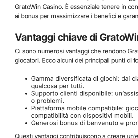
GratoWin Casino. È essenziale tenere in con
ai bonus per massimizzare i benefici e garan
Vantaggi chiave di GratoW
Ci sono numerosi vantaggi che rendono Grat
giocatori. Ecco alcuni dei principali punti di f
Gamma diversificata di giochi: dai clas
qualcosa per tutti.
Supporto clienti disponibile: un’ass
o problemi.
Piattaforma mobile compatibile: gioc
compatibilità con dispositivi mobili.
Generosi bonus di benvenuto e promo
Questi vantaggi contribuiscono a creare un’