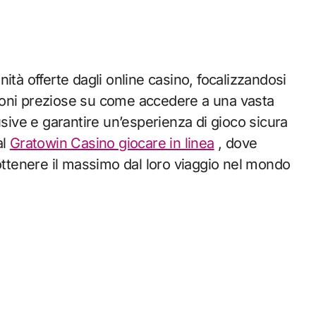
ità offerte dagli online casino, focalizzandosi
ioni preziose su come accedere a una vasta
usive e garantire un’esperienza di gioco sicura
al
Gratowin Casino giocare in linea
, dove
 ottenere il massimo dal loro viaggio nel mondo