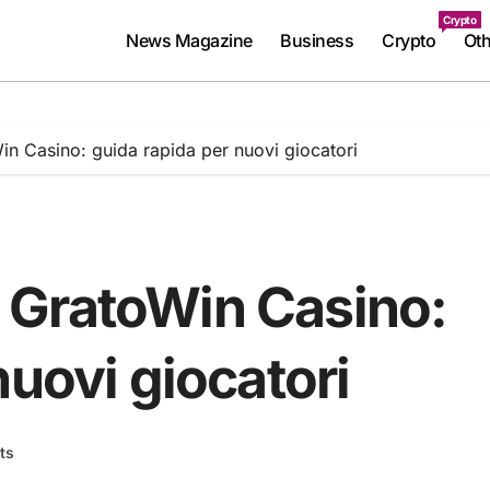
Crypto
News Magazine
Business
Crypto
Oth
 Casino: guida rapida per nuovi giocatori
 GratoWin Casino:
nuovi giocatori
ts