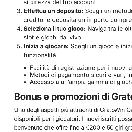
sicurezza del tuo account.
Effettua un deposito:
Scegli un metodo
credito, e deposita un importo compre
Seleziona il tuo gioco:
Naviga tra le olt
slot e giochi dal vivo.
Inizia a giocare:
Scegli un gioco e inizi
funzionalità.
Facilità di registrazione per i nuovi u
Metodi di pagamento sicuri e vari, i
Accesso a un’ampia gamma di giochi
Bonus e promozioni di Gra
Uno degli aspetti più attraenti di GratoWin C
disponibili per i giocatori. I nuovi iscritti p
benvenuto che offre fino a €200 e 50 giri gra