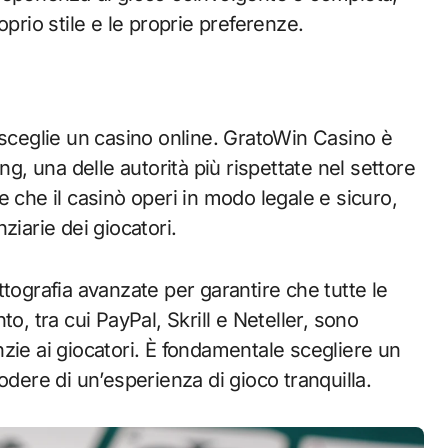
prio stile e le proprie preferenze.
 sceglie un casino online. GratoWin Casino è
 una delle autorità più rispettate nel settore
 che il casinò operi in modo legale e sicuro,
ziarie dei giocatori.
rittografia avanzate per garantire che tutte le
o, tra cui PayPal, Skrill e Neteller, sono
ranzie ai giocatori. È fondamentale scegliere un
odere di un’esperienza di gioco tranquilla.