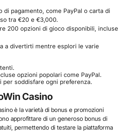
 di pagamento, come PayPal o carta di
so tra €20 e €3,000.
re 200 opzioni di gioco disponibili, incluse
a a divertirti mentre esplori le varie
tenti.
ncluse opzioni popolari come PayPal.
 per soddisfare ogni preferenza.
toWin Casino
asino è la varietà di bonus e promozioni
ossono approfittare di un generoso bonus di
tuiti, permettendo di testare la piattaforma