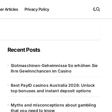
er Articles
Privacy Policy
Recent Posts
Slotmaschinen-Geheimnisse So erhöhen Sie
Ihre Gewinnchancen im Casino
Best PayID casinos Australia 2026: Unlock
top bonuses and instant deposit options
Myths and misconceptions about gambling
that you need to know